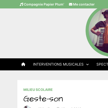
Passer
Compagnie Papier Plum’
Me contacter
au
contenu
INTERVENTIONS MUSICALES
SPECT
MILIEU SCOLAIRE
Geste-son