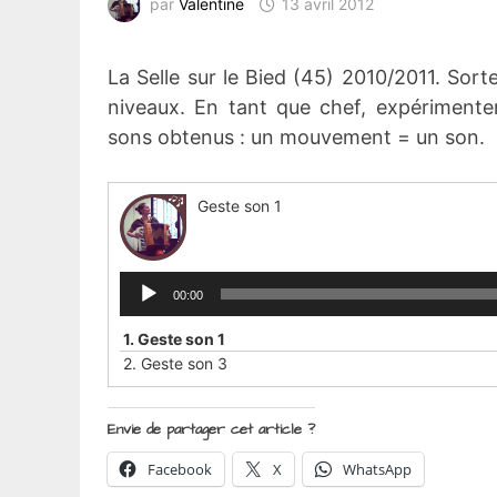
par
Valentine
13 avril 2012
La Selle sur le Bied (45) 2010/2011. Sort
niveaux. En tant que chef, expérimente
sons obtenus : un mouvement = un son.
Geste son 1
Lecteur
00:00
audio
1.
Geste son 1
2.
Geste son 3
Envie de partager cet article ?
Facebook
X
WhatsApp