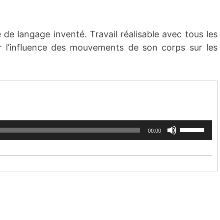
e de langage inventé. Travail réalisable avec tous les
r l’influence des mouvements de son corps sur les
Utilisez
00:00
les
flèches
haut/bas
pour
augmenter
ou
diminuer
le
volume.