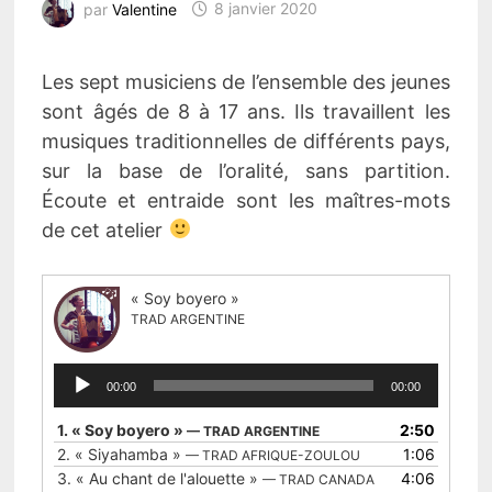
par
Valentine
8 janvier 2020
Les sept musiciens de l’ensemble des jeunes
sont âgés de 8 à 17 ans. Ils travaillent les
musiques traditionnelles de différents pays,
sur la base de l’oralité, sans partition.
Écoute et entraide sont les maîtres-mots
de cet atelier
« Soy boyero »
TRAD ARGENTINE
Lecteur
00:00
00:00
audio
1.
« Soy boyero »
2:50
— TRAD ARGENTINE
2.
« Siyahamba »
1:06
— TRAD AFRIQUE-ZOULOU
3.
« Au chant de l'alouette »
4:06
— TRAD CANADA